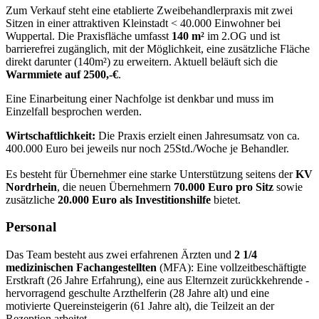
Zum Verkauf steht eine etablierte Zweibehandlerpraxis mit zwei
Sitzen in einer attraktiven Kleinstadt < 40.000 Einwohner bei
Wuppertal. Die Praxisfläche umfasst
140 m²
im 2.OG und ist
barrierefrei zugänglich, mit der Möglichkeit, eine zusätzliche Fläche
direkt darunter (140m²) zu erweitern. Aktuell beläuft sich die
Warmmiete auf 2500,-€
.
Eine Einarbeitung einer Nachfolge ist denkbar und muss im
Einzelfall besprochen werden.
Wirtschaftlichkeit:
Die Praxis erzielt einen Jahresumsatz von ca.
400.000 Euro bei jeweils nur noch 25Std./Woche je Behandler.
Es besteht für Übernehmer eine starke Unterstützung seitens der
KV
Nordrhein
, die neuen Übernehmern
70.000 Euro pro Sitz
sowie
zusätzliche
20.000 Euro als Investitionshilfe
bietet.
Personal
Das Team besteht aus zwei erfahrenen Ärzten und
2 1/4
medizinischen Fachangestellten
(MFA): Eine vollzeitbeschäftigte
Erstkraft (26 Jahre Erfahrung), eine aus Elternzeit zurückkehrende -
hervorragend geschulte Arzthelferin (28 Jahre alt) und eine
motivierte Quereinsteigerin (61 Jahre alt), die Teilzeit an der
Rezeption arbeitet.